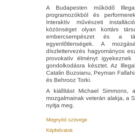
A Budapesten működő Illega
programozókból és performerekb
Interaktív művészeti installá
közönséget olyan kortárs tár
embercsempészet és a társ
egyenlőtlenségek. A mozgás
díszlettervezés hagyományos eszk
provokatív élményt igyekeznek 
gondolkodásra késztet. Az Illega
Catalin Buzoianu, Peyman Fallah
és Behrooz Torki.
A kiállítást Michael Simmons, 
mozgalmainak veterán alakja, a 
nyitja meg.
Megnyitó szövege
Képfeliratok