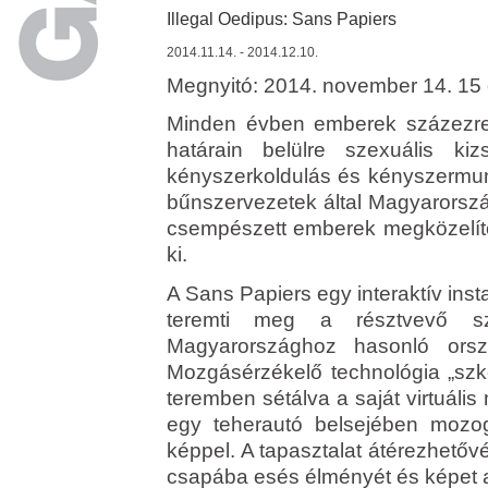
Illegal Oedipus: Sans Papiers
2014.11.14. - 2014.12.10.
M
egnyitó: 2014. november 14. 15
Minden évben emberek százezre
határain belülre szexuális ki
kényszerkoldulás és kényszermunk
bűnszervezetek által Magyarorsz
csempészett emberek megközelítő
ki.
A Sans Papiers egy interaktív ins
teremti meg a résztvevő 
Magyarországhoz hasonló ors
Mozgásérzékelő technológia „szke
teremben sétálva a saját virtuális 
egy teherautó belsejében mozog,
képpel. A tapasztalat átérezhetővé 
csapába esés élményét és képet a